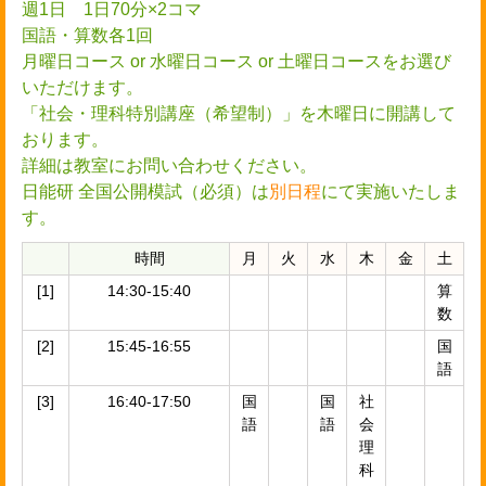
週1日 1日70分×2コマ
国語・算数各1回
月曜日コース or 水曜日コース or 土曜日コースをお選び
いただけます。
「社会・理科特別講座（希望制）」を木曜日に開講して
おります。
詳細は教室にお問い合わせください。
日能研 全国公開模試（必須）は
別日程
にて実施いたしま
す。
時間
月
火
水
木
金
土
[1]
14:30-15:40
算
数
[2]
15:45-16:55
国
語
[3]
16:40-17:50
国
国
社
語
語
会
理
科