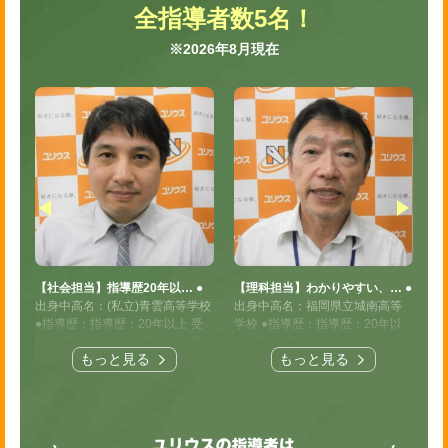
全指導者数5名！
※2026年8月現在
…
●
【社会担当】指導歴20年以…
●
【理科担当】わかりやすい、…
●
【
学
出身中高名：(私立)青雲高等学校
出身中高名：福岡県立城南高等
出
2
●指導歴：指導歴：20年以上 受
学校
●指導歴：指導歴：20年以
等
学受
験指導合格校：女子学院中、豊
上 受験指導合格校：麻布中、法
以
もっと見る
もっと見る
か
島岡女子学園中、早稲田実業
政大学第二中、鷗友学園中 ほ
洗
目：
中、浅野中、麻布中、洗足学園
か多数
●指導科目：中学受験理科
法
、
中 ほか多数
●指導科目：中学受
●大学（時代）のサークル・部活
カ
サー
験算数、社会
●大学（時代）のサ
動：特になし
●高校時代の部活：
科
き
ークル・部活動：柔道部
●高校時
特になし
会