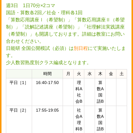
週3日 1日70分×2コマ
国語・算数各2回／社会・理科各1回
「算数応用講座Ⅰ（希望制）」「算数応用講座Ⅱ（希望
制）」「読解記述講座（希望制）」「社理解法実践講座
（希望制）」も開講しております。詳細は教室にお問い
合わせください。
日能研 全国公開模試（必須）は
別日程
にて実施いたしま
す。
少人数習熟度別クラス編成となります。
時間
月
火
水
木
金
土
平日［1］
16:40-17:50
理
算
科A
数A
社
国
会B
語B
平日［2］
17:55-19:05
社
算
会A
数A
理
国
科B
語B