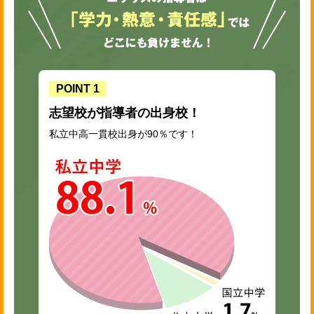
時代
代の部活：柔道部
代
ン
ト
POINT 1
志望校が指導者の出身校！
私立中高一貫校出身が90％です！