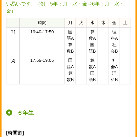
い易いです。（例 5年：月・水・金⇒6年：月・水・
金）
時間
月
火
水
木
金
土
[1]
16:40-17:50
国
算
理
語A
数A
科A
算
国
社
数B
語B
会B
[2]
17:55-19:05
国
算
社
語A
数A
会A
算
国
理
数B
語B
科B
６年生
[時間割]