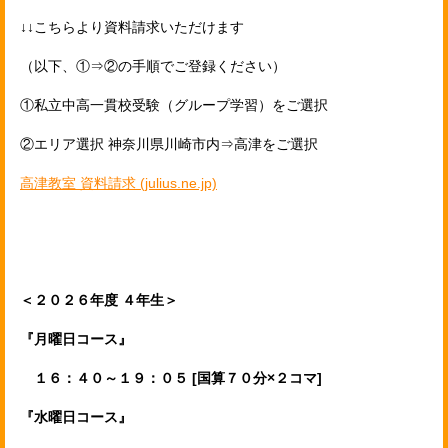
↓↓こちらより資料請求いただけます
（以下、①⇒②の手順でご登録ください）
①私立中高一貫校受験（グループ学習）をご選択
②エリア選択 神奈川県川崎市内⇒高津をご選択
高津教室 資料請求 (julius.ne.jp)
＜２０２６年度 ４年生＞
『月曜日コース』
１６：４０～１９：０５ [国算７０分×２コマ]
『水曜日コース』