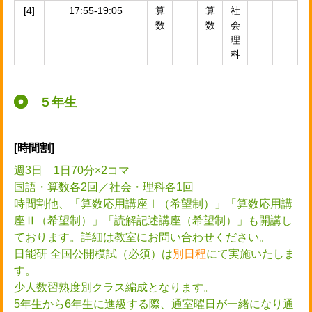
[4]
17:55-19:05
算
算
社
数
数
会
理
科
５年生
[時間割]
週3日 1日70分×2コマ
国語・算数各2回／社会・理科各1回
時間割他、「算数応用講座Ⅰ（希望制）」「算数応用講
座Ⅱ（希望制）」「読解記述講座（希望制）」も開講し
ております。詳細は教室にお問い合わせください。
日能研 全国公開模試（必須）は
別日程
にて実施いたしま
す。
少人数習熟度別クラス編成となります。
5年生から6年生に進級する際、通室曜日が一緒になり通