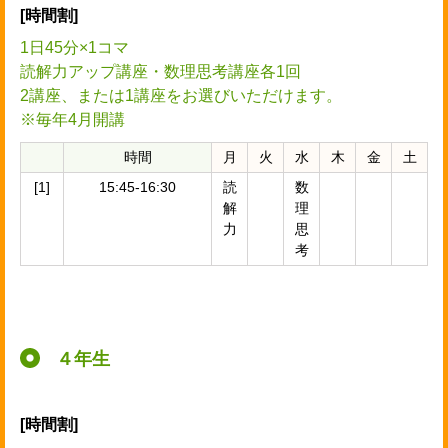
[時間割]
1日45分×1コマ
読解力アップ講座・数理思考講座各1回
2講座、または1講座をお選びいただけます。
※毎年4月開講
時間
月
火
水
木
金
土
[1]
15:45-16:30
読
数
解
理
力
思
考
４年生
[時間割]