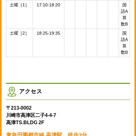
土曜［1］
17:10-18:20
国
語A
算
数B
土曜［2］
18:25-19:35
国
語A
算
数B
アクセス
〒213-0002
川崎市高津区二子4-4-7
高津TS.BLDG 2F
東急田園都市線 高津駅 徒歩3分