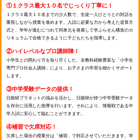
①１クラス最大１０名でじっくり丁寧に！
１クラス最大１０名までの少人数で、生徒一人ひとりとの対話を
重視しながら授業を進めます。入試に必要な力から考えた逆算方
式と、学年が進むにつれて同単元を発展して学ぶらせん構造のカ
リキュラムで合格できるように子どもたちを指導します。
②ハイレベルなプロ講師陣！
小学生との関わり方を知り尽くした、全教科経験豊富な「小学生
専門プロ社会人講師」により、お子さまの学習を細かくサポート
します。
③中学受験データの提供！
日能研プラネットの強みを活かし、日能研が持つ中学受験データ
を存分に活用した指導を行います。それにより、情報戦である中
学入試に安心して臨むことができます。
④補習で欠席対応！
欠席した場合の授業分は「補習」で対応させていただきます。学