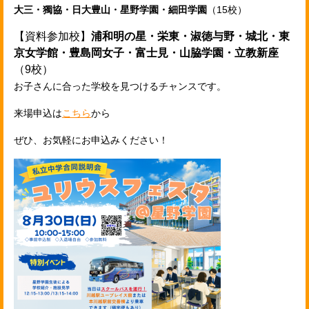
大三・獨協・日大豊山・星野学園・細田学園
（15校）
【資料参加校】
浦和明の星・栄東・淑徳与野・城北・東
京女学館・豊島岡女子・富士見・山脇学園・立教新座
（9校）
お子さんに合った学校を見つけるチャンスです。
来場申込は
こちら
から
ぜひ、お気軽にお申込みください！