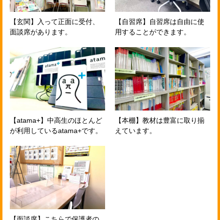
【玄関】入って正面に受付、
【自習席】自習席は自由に使
面談席があります。
用することができます。
【atama+】中高生のほとんど
【本棚】教材は豊富に取り揃
が利用しているatama+です。
えています。
【面談席】こちらで保護者の