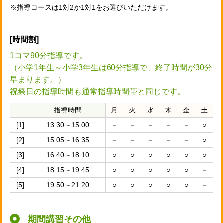
※指導コースは1対2か1対1をお選びいただけます。
[時間割]
1コマ90分指導です。
（小学1年生～小学3年生は60分指導で、終了時間が30分
早まります。）
祝祭日の指導時間も通常指導時間帯と同じです。
指導時間
月
火
水
木
金
土
[1]
13:30～15:00
－
－
－
－
－
○
[2]
15:05～16:35
－
－
－
－
－
○
[3]
16:40～18:10
○
○
○
○
○
○
[4]
18:15～19:45
○
○
○
○
○
－
[5]
19:50～21:20
○
○
○
○
○
－
期間講習その他