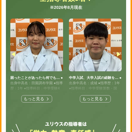
※2026年8月現在
…
●
困ったことがあったら何でも…
●
中学入試、大学入試の経験を…
●
中
●指
出身中高名：田園調布学園
●指導
出身中高名：成城
●指導歴：1年
出
、
歴：1年
●指導科目：中学受験4
●指導科目：中学受験算数・国
歴
ーク
科目、高校受験5科目、高校英
語、中学数学、高校数学・英語
●
語
もっと見る
もっと見る
麻
語・数学・化学・生物・地理
●大
大学（時代）のサークル・部活
時
陸上
学（時代）のサークル・部活
動：大笑いサークル
●高校時代の
動：まだ入っていません！
●高校
部活：所属していませんでした
時代の部活：管弦楽部（オーケ
ストラ部）